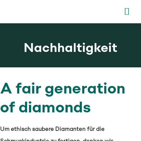
Zum
Tog
Inhalt
Nav
springen
Home
Nachhaltigkeit
Unternehmen
Nachhaltigkeit
A fair generation
Lab-grown Diaman
of diamonds
Karriere
Um ethisch saubere Diamanten für die
Newsroom
Schmuckindustrie zu fertigen, denken wir