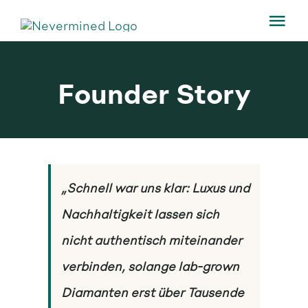
Zum
Tog
Inhalt
Nav
springen
Home
Founder Story
Unternehmen
Nachhaltigkeit
„Schnell war uns klar: Luxus und
Lab-grown Diamanten
Nachhaltigkeit lassen sich
nicht authentisch miteinander
Karriere
verbinden, solange lab-grown
Diamanten erst über Tausende
Newsroom