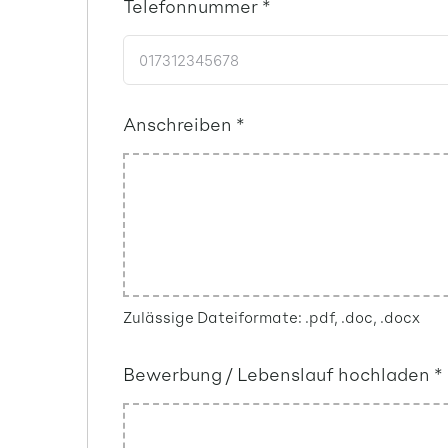
Telefonnummer
*
Anschreiben
*
Zulässige Dateiformate: .pdf, .doc, .docx
Bewerbung / Lebenslauf hochladen
*