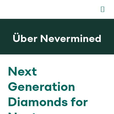
Zum
Tog
Inhalt
Nav
springen
Home
Über Nevermined
Unternehmen
Nachhaltigkeit
Next
Lab-grown Diaman
Generation
Karriere
Diamonds for
Newsroom